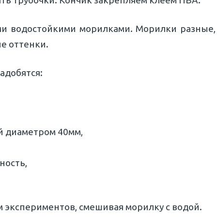
ть трубочки. Кончик закрепляем клеем ПВА.
ми водостойкими морилками. Морилки разные,
е оттенки.
адобятся:
ой диаметром 40мм,
ность,
м экспериментов, смешивая морилку с водой.