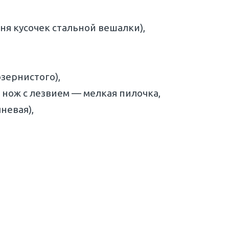
еня кусочек стальной вешалки),
зернистого),
нож с лезвием — мелкая пилочка,
невая),