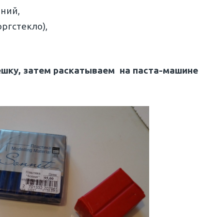
ений,
оргстекло),
ешку, затем раскатываем на паста-машине