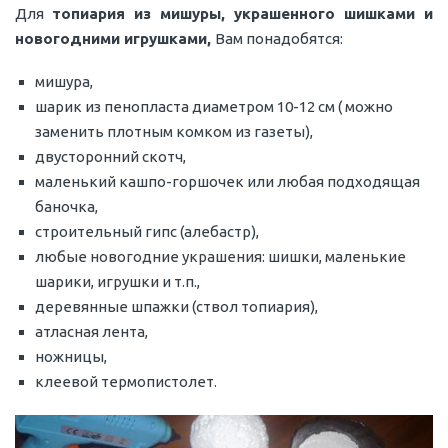
Для
топиария из мишуры, украшенного шишками и
новогодними игрушками,
Вам понадобятся:
мишура,
шарик из пенопласта диаметром 10-12 см ( можно
заменить плотным комком из газеты),
двусторонний скотч,
маленький кашпо-горшочек или любая подходящая
баночка,
строительный гипс (алебастр),
любые новогодние украшения: шишки, маленькие
шарики, игрушки и т.п.,
деревянные шпажки (ствол топиария),
атласная лента,
ножницы,
клеевой термопистолет.