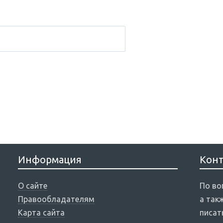
Информация
Кон
О сайте
По во
Правообладателям
а так
Карта сайта
писат